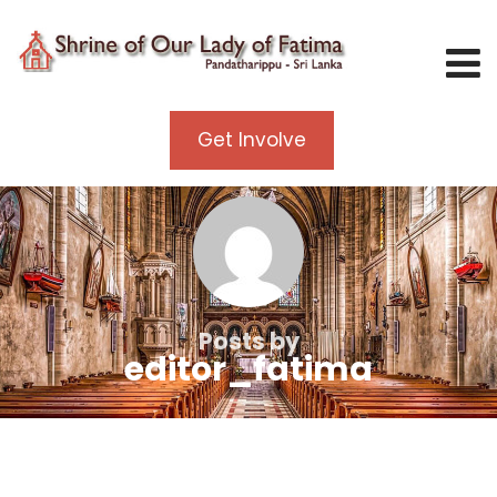
Get Involve
Posts by
editor_fatima