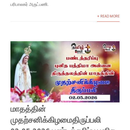
பரிபாலகர் அருட்பணி.
+ READ MORE
மாதத்தின்
முதற்சனிக்கிழமைதிருப்பலி