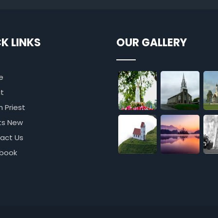
K LINKS
OUR GALLERY
e
t
h Priest
s New
act Us
book